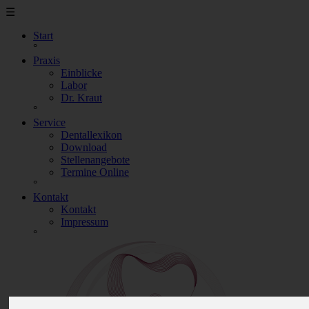
☰
Start
°
Praxis
Einblicke
Labor
Dr. Kraut
°
Service
Dentallexikon
Download
Stellenangebote
Termine Online
°
Kontakt
Kontakt
Impressum
°