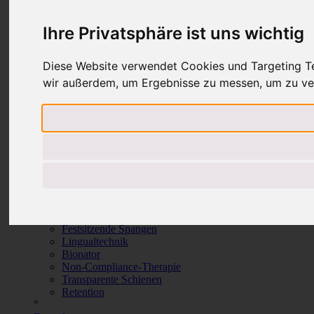
Ihre Privatsphäre ist uns wichtig
Diese Website verwendet Cookies und Targeting Tec
wir außerdem, um Ergebnisse zu messen, um zu ve
Zahnkorrektur
Zahnkorrektur-Systeme
Festsitzende Spangen
Lingualtechnik
Bionator
Non-Compliance-Therapie
Transparente Schienen
Retention
°