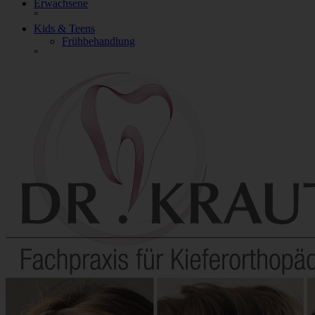
Erwachsene
°
Kids & Teens
Frühbehandlung
°