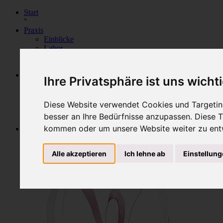
Start
°
Praxis
Einblicke
Labor
Dr. Kraut
°
Service
Ihre Privatsphäre ist uns wicht
Dentallexikon
Download
Stellenangebote
Diese Website verwendet Cookies und Targeting
Termine Online
besser an Ihre Bedürfnisse anzupassen. Diese
°
kommen oder um unsere Website weiter zu ent
Kontakt
Kontakt
Impressum
Alle akzeptieren
Ich lehne ab
Einstellun