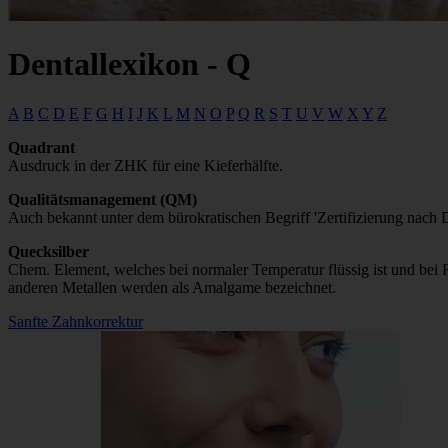
Dentallexikon - Q
A
B
C
D
E
F
G
H
I
J
K
L
M
N
O
P
Q
R
S
T
U
V
W
X
Y
Z
Quadrant
Ausdruck in der ZHK für eine Kieferhälfte.
Qualitätsmanagement (QM)
Auch bekannt unter dem bürokratischen Begriff 'Zertifizierung nach
Quecksilber
Chem. Element, welches bei normaler Temperatur flüssig ist und bei
anderen Metallen werden als Amalgame bezeichnet.
Sanfte Zahnkorrektur