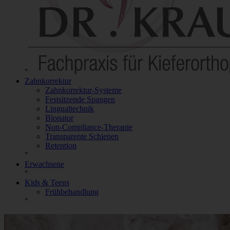
°
Zahnkorrektur
Zahnkorrektur-Systeme
Festsitzende Spangen
Lingualtechnik
Bionator
Non-Compliance-Therapie
Transparente Schienen
Retention
°
Erwachsene
°
Kids & Teens
Frühbehandlung
°