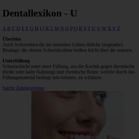
Dentallexikon - U
A
B
C
D
E
F
G
H
I
J
K
L
M
N
O
P
Q
R
S
T
U
V
W
X
Y
Z
Überbiss
Auch Scherenbiss die im normalen Gebiss übliche (eugnathe)
Bisslage: die oberen Schneidezähne beißen leicht über die unteren.
Unterfüllung
Schutzschicht unter einer Füllung, um die Kavität gegen thermische
(heiße oder kalte Nahrung) und chemische Reize, welche durch das
Füllungsmaterial bedingt sein können, zu schützen.
Sanfte Zahnkorrektur