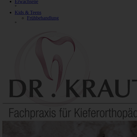
Erwachsene
°
Kids & Teens
Frühbehandlung
°