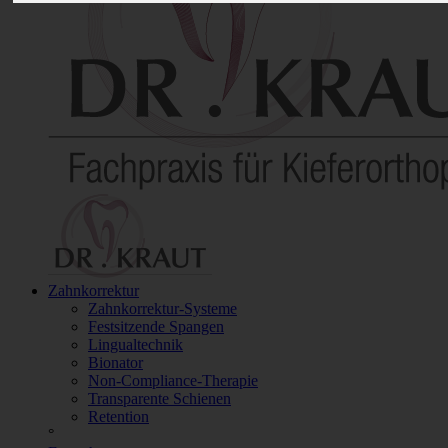
Zahnkorrektur
Zahnkorrektur-Systeme
Festsitzende Spangen
Lingualtechnik
Bionator
Non-Compliance-Therapie
Transparente Schienen
Retention
°