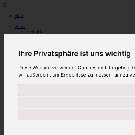
☰
Start
°
Praxis
Einblicke
Labor
Dr. Kraut
°
Ihre Privatsphäre ist uns wichtig
Service
Dentallexikon
Download
Diese Website verwendet Cookies und Targeting Tec
Stellenangebote
wir außerdem, um Ergebnisse zu messen, um zu ve
Termine Online
°
Kontakt
Kontakt
Impressum
°